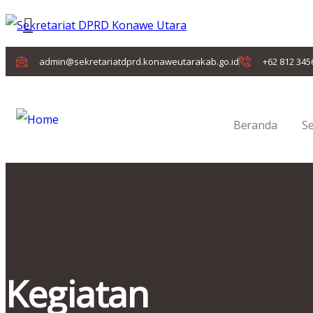
admin@sekretariatdprd.konaweutarakab.go.id
+62 812 345
Beranda
S
Kegiatan